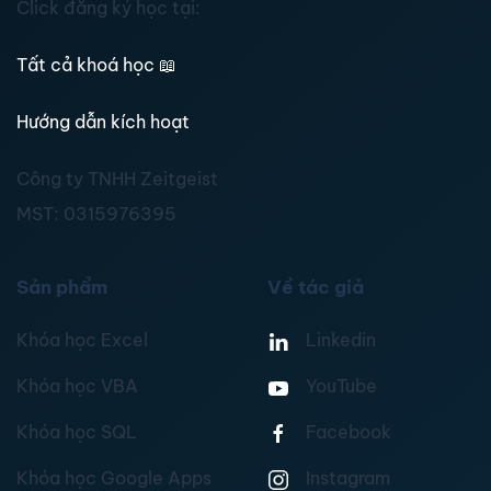
Click đăng ký học tại:
Tất cả khoá học
📖
Hướng dẫn kích hoạt
Công ty TNHH Zeitgeist
MST:
0315976395
Sản phẩm
Về tác giả
Khóa học Excel
Linkedin
Khóa học VBA
YouTube
Khóa học SQL
Facebook
Khóa học Google Apps
Instagram