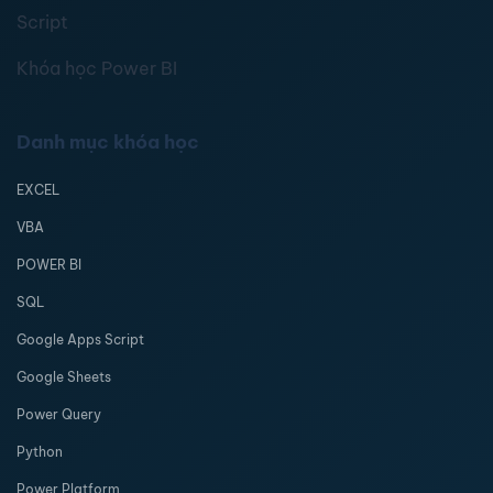
Script
Khóa học Power BI
Danh mục khóa học
EXCEL
VBA
POWER BI
SQL
Google Apps Script
Google Sheets
Power Query
Python
Power Platform