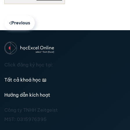
Previous
Click đăng ký học tại:
Tất cả khoá học
📖
Hướng dẫn kích hoạt
Công ty TNHH Zeitgeist
MST:
0315976395