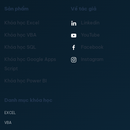
Sản phẩm
Về tác giả
Khóa học Excel
Linkedin
Khóa học VBA
YouTube
Khóa học SQL
Facebook
Khóa học Google Apps
Instagram
Script
Khóa học Power BI
Danh mục khóa học
EXCEL
VBA