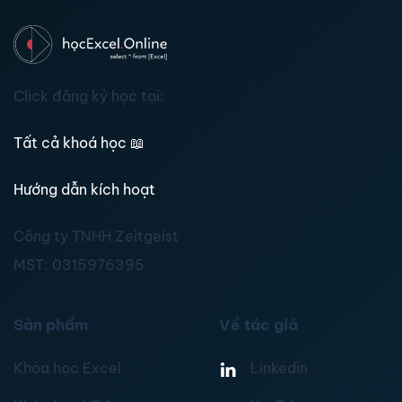
Click đăng ký học tại:
Tất cả khoá học
📖
Hướng dẫn kích hoạt
Công ty TNHH Zeitgeist
MST:
0315976395
Sản phẩm
Về tác giả
Khóa học Excel
Linkedin