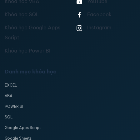
Khóa học VBA
YouTube
Khóa học SQL
Facebook
Khóa học Google Apps
Instagram
Script
Khóa học Power BI
Danh mục khóa học
EXCEL
VBA
POWER BI
SQL
Google Apps Script
Google Sheets