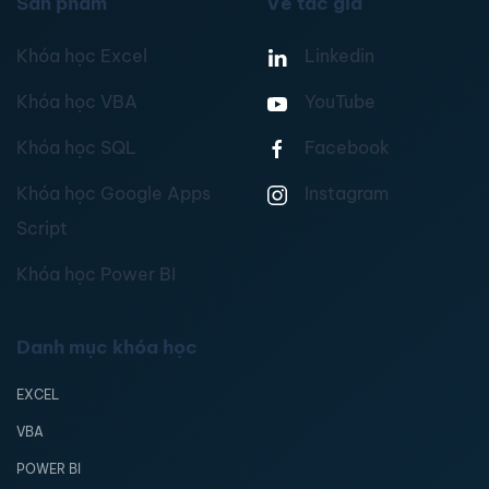
Sản phẩm
Về tác giả
Khóa học Excel
Linkedin
Khóa học VBA
YouTube
Khóa học SQL
Facebook
Khóa học Google Apps
Instagram
Script
Khóa học Power BI
Danh mục khóa học
EXCEL
VBA
POWER BI