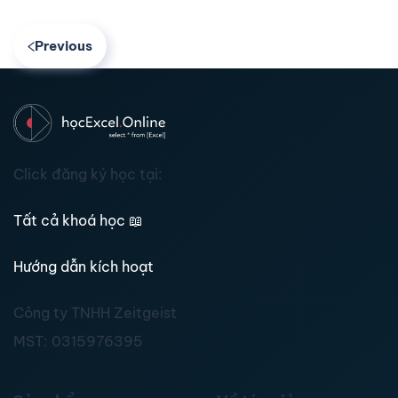
Previous
Click đăng ký học tại:
Tất cả khoá học
📖
Hướng dẫn kích hoạt
Công ty TNHH Zeitgeist
MST:
0315976395