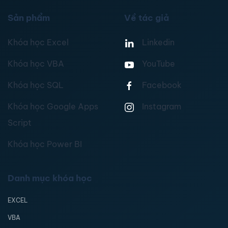
Sản phẩm
Về tác giả
Khóa học Excel
Linkedin
Khóa học VBA
YouTube
Khóa học SQL
Facebook
Khóa học Google Apps
Instagram
Script
Khóa học Power BI
Danh mục khóa học
EXCEL
VBA