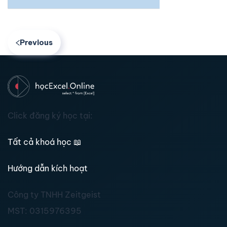
Previous
Click đăng ký học tại:
Tất cả khoá học
📖
Hướng dẫn kích hoạt
Công ty TNHH Zeitgeist
MST:
0315976395