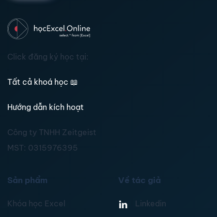
Click đăng ký học tại:
Tất cả khoá học
📖
Hướng dẫn kích hoạt
Công ty TNHH Zeitgeist
MST:
0315976395
Sản phẩm
Về tác giả
Khóa học Excel
Linkedin