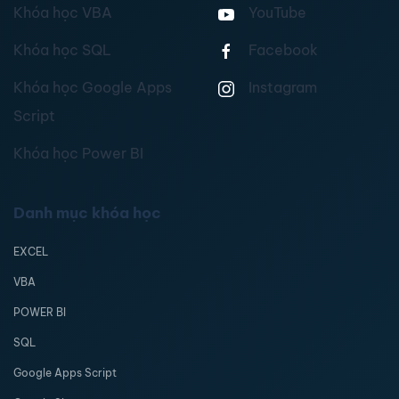
Khóa học VBA
YouTube
Khóa học SQL
Facebook
Khóa học Google Apps
Instagram
Script
Khóa học Power BI
Danh mục khóa học
EXCEL
VBA
POWER BI
SQL
Google Apps Script