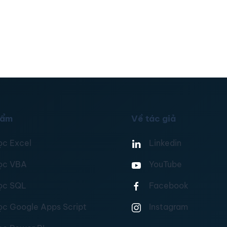
hẩm
Về tác giả
ọc Excel
Linkedin
ọc VBA
YouTube
ọc SQL
Facebook
ọc Google Apps Script
Instagram