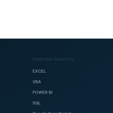
Danh mục khóa học
EXCEL
VBA
POWER BI
SQL