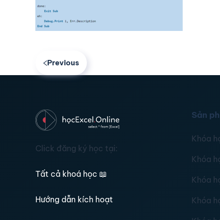
Previous
Sản p
Khóa h
Click đăng ký học tại:
Khóa h
Tất cả khoá học
📖
Khóa h
Hướng dẫn kích hoạt
Khóa h