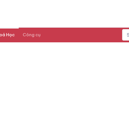
oá Học
Công cụ