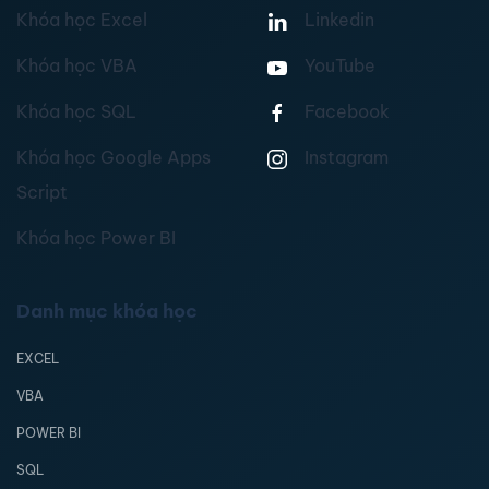
Khóa học Excel
Linkedin
Khóa học VBA
YouTube
Khóa học SQL
Facebook
Khóa học Google Apps
Instagram
Script
Khóa học Power BI
Danh mục khóa học
EXCEL
VBA
POWER BI
SQL