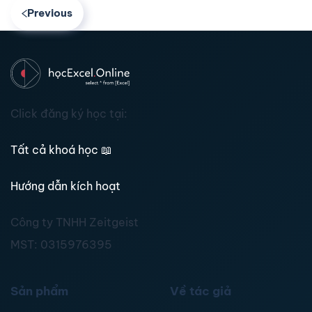
Previous
Click đăng ký học tại:
Tất cả khoá học
📖
Hướng dẫn kích hoạt
Công ty TNHH Zeitgeist
MST:
0315976395
Sản phẩm
Về tác giả