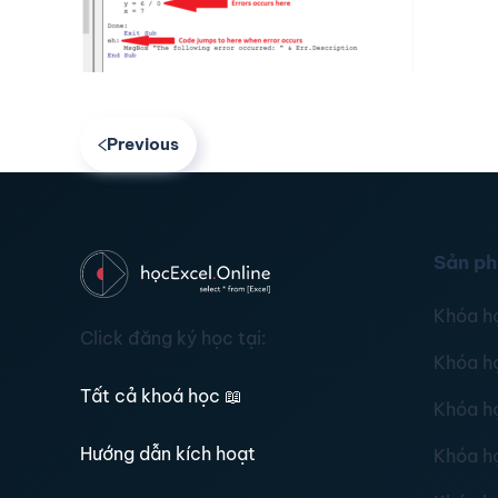
Previous
Sản p
Khóa h
Click đăng ký học tại:
Khóa h
Tất cả khoá học
📖
Khóa h
Hướng dẫn kích hoạt
Khóa h