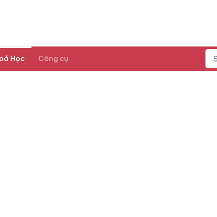
oá Học
Công cụ