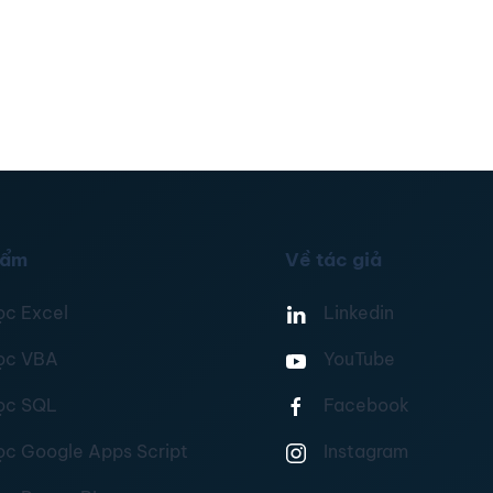
hẩm
Về tác giả
ọc Excel
Linkedin
ọc VBA
YouTube
ọc SQL
Facebook
ọc Google Apps Script
Instagram