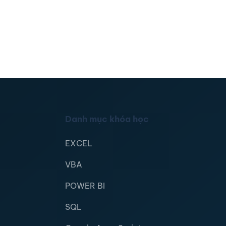
Danh mục khóa học
EXCEL
VBA
POWER BI
SQL