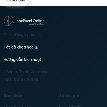
Previous
Click đăng ký học tại:
Tất cả khoá học
📖
Hướng dẫn kích hoạt
Công ty TNHH Zeitgeist
MST:
0315976395
Sản phẩm
Về tác giả