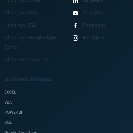
Khóa học Excel
Linkedin
Khóa học VBA
YouTube
Khóa học SQL
Facebook
Khóa học Google Apps
Instagram
Script
Khóa học Power BI
Danh mục khóa học
EXCEL
VBA
POWER BI
SQL
Google Apps Script