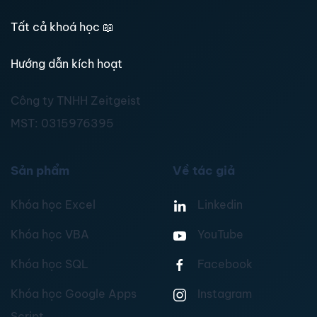
Tất cả khoá học
📖
Hướng dẫn kích hoạt
Công ty TNHH Zeitgeist
MST:
0315976395
Sản phẩm
Về tác giả
Khóa học Excel
Linkedin
Khóa học VBA
YouTube
Khóa học SQL
Facebook
Khóa học Google Apps
Instagram
Script