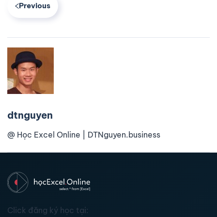
Previous
dtnguyen
@ Học Excel Online | DTNguyen.business
Click đăng ký học tại: