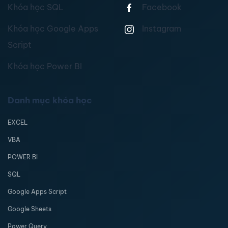
Khóa học SQL
Facebook
Khóa học Google Apps
Instagram
Script
Khóa học Power BI
Danh mục khóa học
EXCEL
VBA
POWER BI
SQL
Google Apps Script
Google Sheets
Power Query