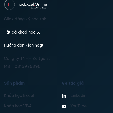
Click đăng ký học tại:
Tất cả khoá học
📖
Hướng dẫn kích hoạt
Công ty TNHH Zeitgeist
MST:
0315976395
Sản phẩm
Về tác giả
Khóa học Excel
Linkedin
Khóa học VBA
YouTube