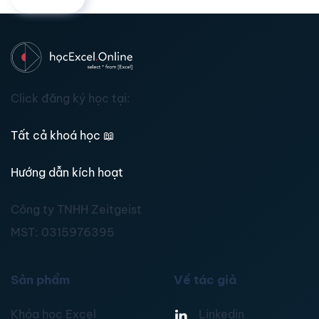
Click đăng ký học tại:
Tất cả khoá học
📖
Hướng dẫn kích hoạt
Công ty TNHH Zeitgeist
MST:
0315976395
Sản phẩm
Về tác giả
Khóa học Excel
Linkedin