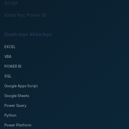
Script
Khóa học Power BI
Danh mục khóa học
EXCEL
VBA
POWER BI
SQL
Google Apps Script
Google Sheets
Power Query
Python
Power Platform