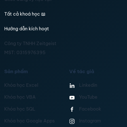
Tất cả khoá học
📖
Hướng dẫn kích hoạt
Công ty TNHH Zeitgeist
MST:
0315976395
Sản phẩm
Về tác giả
Khóa học Excel
Linkedin
Khóa học VBA
YouTube
Khóa học SQL
Facebook
Khóa học Google Apps
Instagram