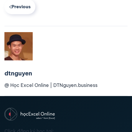
Previous
dtnguyen
@ Học Excel Online | DTNguyen.business
Click đăng ký học tại: