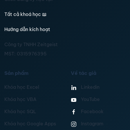
Tất cả khoá học
📖
Hướng dẫn kích hoạt
Công ty TNHH Zeitgeist
MST:
0315976395
Sản phẩm
Về tác giả
Khóa học Excel
Linkedin
Khóa học VBA
YouTube
Khóa học SQL
Facebook
Khóa học Google Apps
Instagram