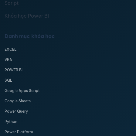
Script
Khóa học Power BI
Danh mục khóa học
EXCEL
VBA
POWER BI
SQL
Google Apps Script
Google Sheets
Power Query
Python
Power Platform