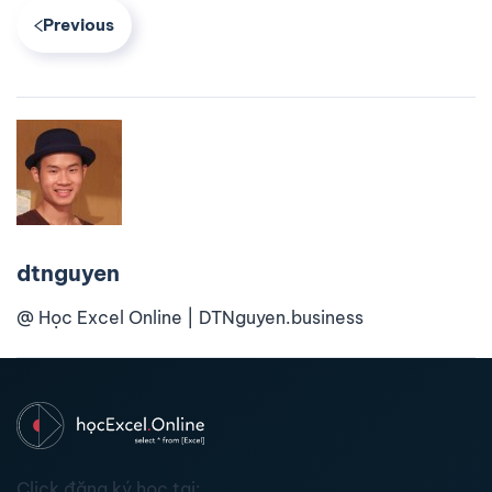
Previous
dtnguyen
@ Học Excel Online | DTNguyen.business
Click đăng ký học tại: