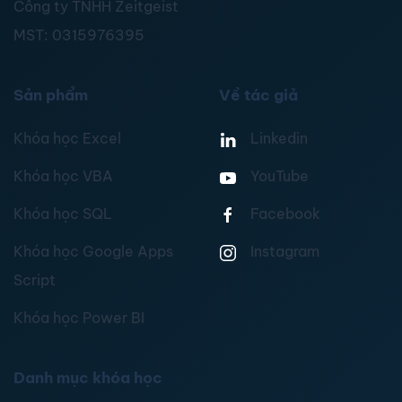
Công ty TNHH Zeitgeist
MST:
0315976395
Sản phẩm
Về tác giả
Khóa học Excel
Linkedin
Khóa học VBA
YouTube
Khóa học SQL
Facebook
Khóa học Google Apps
Instagram
Script
Khóa học Power BI
Danh mục khóa học