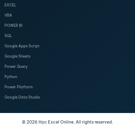
EXCEL
VBA
POWER BI
SQL
Google Apps Script
Google Sheets
Power Query
Python
Power Platform
Google Data Studio
©
2026
Học Excel Online. All rights reserved.