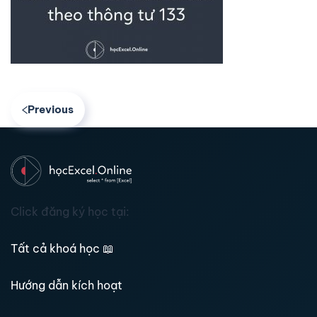
Previous
Click đăng ký học tại:
Tất cả khoá học
📖
Hướng dẫn kích hoạt