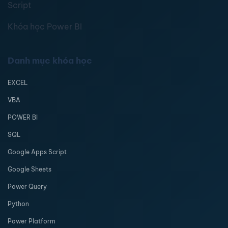
Script
Khóa học Power BI
Danh mục khóa học
EXCEL
VBA
POWER BI
SQL
Google Apps Script
Google Sheets
Power Query
Python
Power Platform