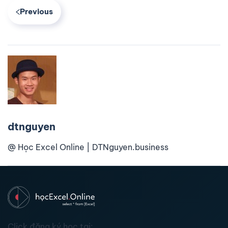
Previous
dtnguyen
@ Học Excel Online | DTNguyen.business
Click đăng ký học tại: