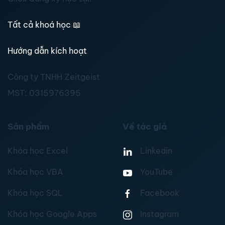
Tất cả khoá học
📖
Hướng dẫn kích hoạt
Công ty TNHH Zeitgeist
MST:
0315976395
Sản phẩm
Về tác giả
Khóa học Excel
Linkedin
Khóa học VBA
YouTube
Khóa học SQL
Facebook
Khóa học Google Apps
Instagram