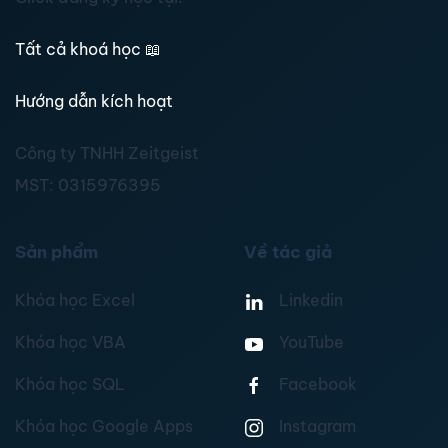
Tất cả khoá học
📖
Hướng dẫn kích hoạt
Công ty TNHH Zeitgeist
MST:
0315976395
Sản phẩm
Về tác giả
Khóa học Excel
Linkedin
Khóa học VBA
YouTube
Khóa học SQL
Facebook
Khóa học Google Apps
Instagram