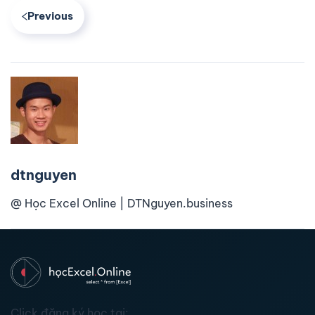
Previous
dtnguyen
@ Học Excel Online | DTNguyen.business
Click đăng ký học tại: