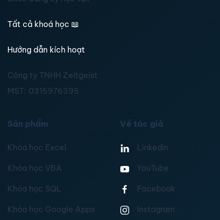
Tất cả khoá học
📖
Hướng dẫn kích hoạt
Công ty TNHH Zeitgeist
MST:
0315976395
Sản phẩm
Về tác giả
Khóa học Excel
Linkedin
Khóa học VBA
YouTube
Khóa học SQL
Facebook
Khóa học Google Apps
Instagram