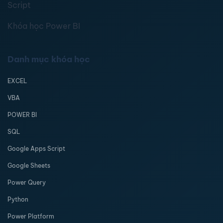
Script
Khóa học Power BI
Danh mục khóa học
EXCEL
VBA
POWER BI
SQL
Google Apps Script
Google Sheets
Power Query
Python
Power Platform