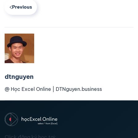
Previous
dtnguyen
@ Học Excel Online | DTNguyen.business
Click đăng ký học tại: