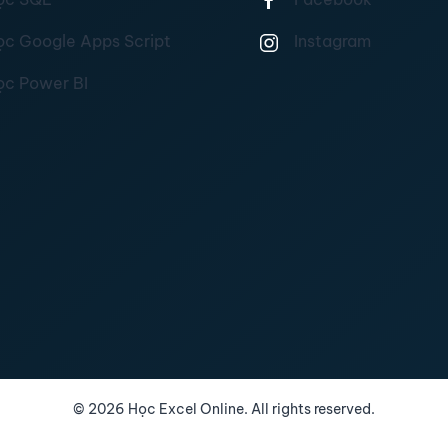
ọc Google Apps Script
Instagram
ọc Power BI
©
2026
Học Excel Online. All rights reserved.