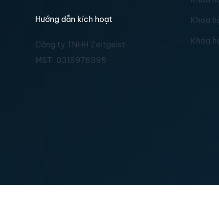
Hướng dẫn kích hoạt
Khóa h
Khóa h
Công ty TNHH Zeitgeist
MST:
0315976395