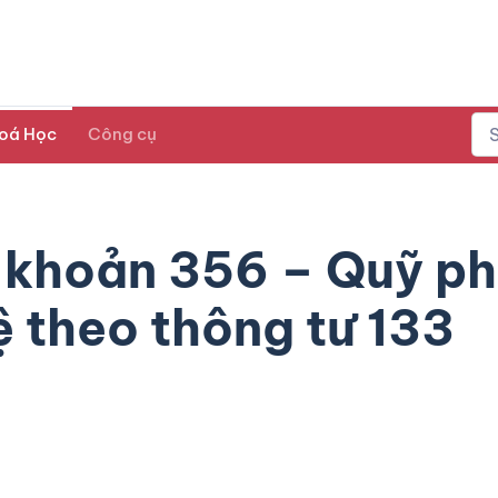
oá Học
Công cụ
 khoản 356 – Quỹ ph
 theo thông tư 133