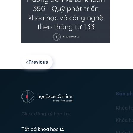
Previous
Sản p
Khóa h
Click đăng ký học tại:
Khóa h
Tất cả khoá học
📖
Khóa h