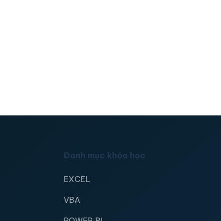
Danh mục khóa học
EXCEL
VBA
POWER BI