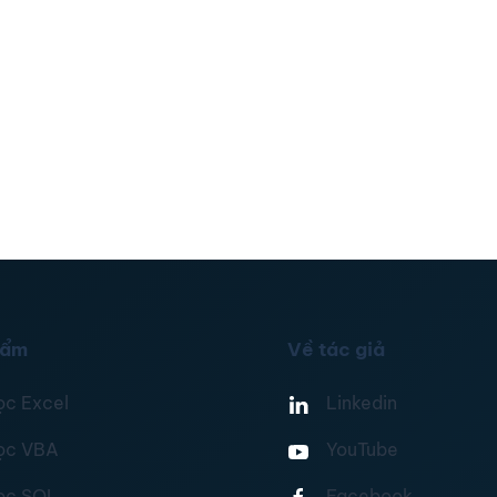
hẩm
Về tác giả
ọc Excel
Linkedin
ọc VBA
YouTube
ọc SQL
Facebook