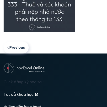
Previous
Click đăng ký học tại:
Tất cả khoá học
📖
Hướng dẫn kích hoạt