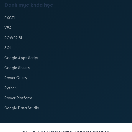
Danh mục khóa học
EXCEL
VBA
POWER BI
SQL
Google Apps Script
Google Sheets
Power Query
Python
Power Platform
Google Data Studio