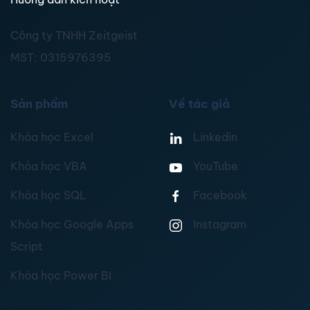
Công ty TNHH Zeitgeist
MST:
0315976395
Sản phẩm
Về tác giả
Khóa học Excel
Linkedin
Khóa học VBA
YouTube
Khóa học SQL
Facebook
Khóa học Google Apps
Instagram
Script
Khóa học Power BI