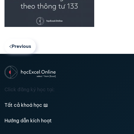
Previous
Click đăng ký học tại:
Tất cả khoá học
📖
Hướng dẫn kích hoạt