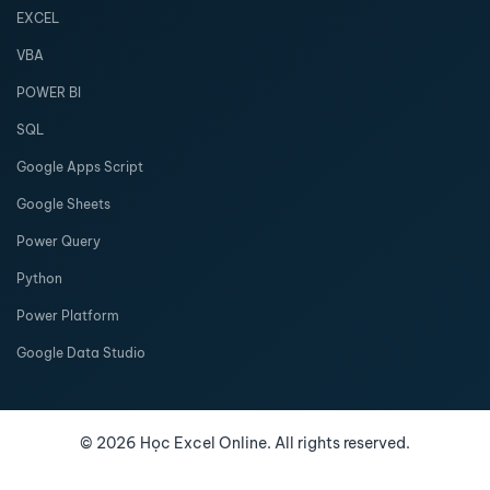
EXCEL
VBA
POWER BI
SQL
Google Apps Script
Google Sheets
Power Query
Python
Power Platform
Google Data Studio
©
2026
Học Excel Online. All rights reserved.