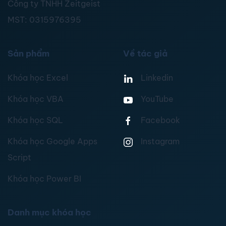
Công ty TNHH Zeitgeist
MST:
0315976395
Sản phẩm
Về tác giả
Khóa học Excel
Linkedin
Khóa học VBA
YouTube
Khóa học SQL
Facebook
Khóa học Google Apps
Instagram
Script
Khóa học Power BI
Danh mục khóa học