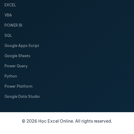
EXCEL
VBA
POWER BI
SQL
Google Apps Script
Google Sheets
Power Query
Python
Power Platform
Google Data Studio
©
2026
Học Excel Online. All rights reserved.