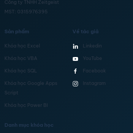
Công ty TNHH Zeitgeist
MST:
0315976395
Sản phẩm
Về tác giả
Khóa học Excel
Linkedin
Khóa học VBA
YouTube
Khóa học SQL
Facebook
Khóa học Google Apps
Instagram
Script
Khóa học Power BI
Danh mục khóa học