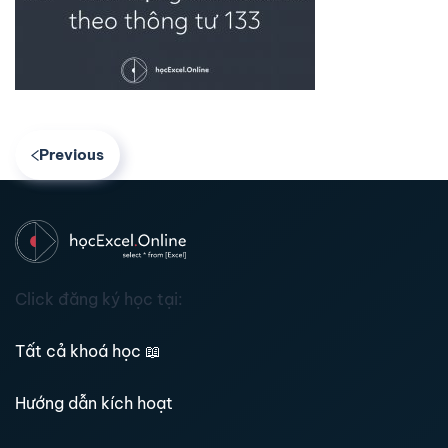
Previous
Click đăng ký học tại:
Tất cả khoá học
📖
Hướng dẫn kích hoạt