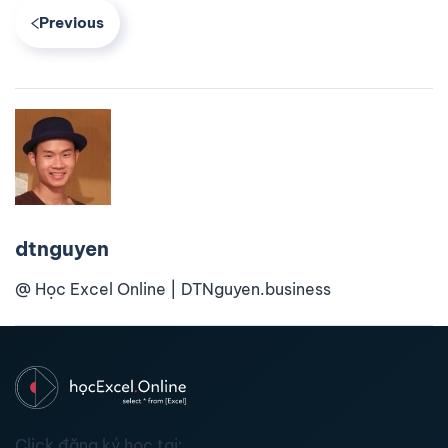
Previous
dtnguyen
@ Học Excel Online | DTNguyen.business
Click đăng ký học tại: