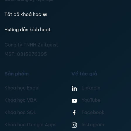
Tất cả khoá học
📖
Hướng dẫn kích hoạt
Công ty TNHH Zeitgeist
MST:
0315976395
Sản phẩm
Về tác giả
Khóa học Excel
Linkedin
Khóa học VBA
YouTube
Khóa học SQL
Facebook
Khóa học Google Apps
Instagram