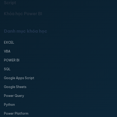
Script
Khóa học Power BI
Danh mục khóa học
EXCEL
VBA
POWER BI
SQL
Google Apps Script
Google Sheets
Power Query
Python
Power Platform