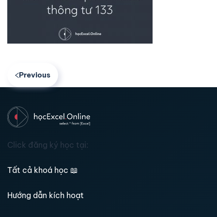
Previous
Click đăng ký học tại:
Tất cả khoá học
📖
Hướng dẫn kích hoạt