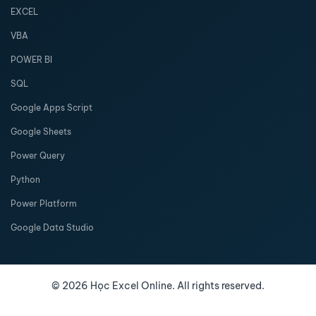
EXCEL
VBA
POWER BI
SQL
Google Apps Script
Google Sheets
Power Query
Python
Power Platform
Google Data Studio
©
2026
Học Excel Online. All rights reserved.