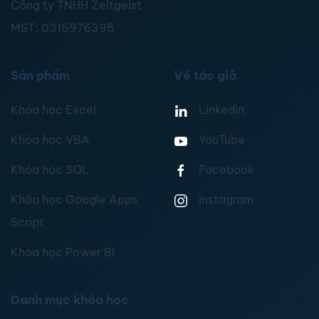
Công ty TNHH Zeitgeist
MST:
0315976395
Sản phẩm
Về tác giả
Khóa học Excel
Linkedin
Khóa học VBA
YouTube
Khóa học SQL
Facebook
Khóa học Google Apps
Instagram
Script
Khóa học Power BI
Danh mục khóa học