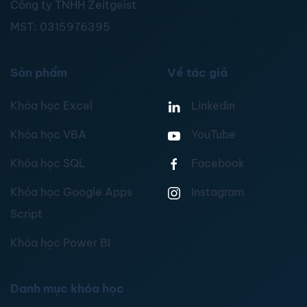
Công ty TNHH Zeitgeist
MST:
0315976395
Sản phẩm
Về tác giả
Khóa học Excel
Linkedin
Khóa học VBA
YouTube
Khóa học SQL
Facebook
Khóa học Google Apps
Instagram
Script
Khóa học Power BI
Danh mục khóa học