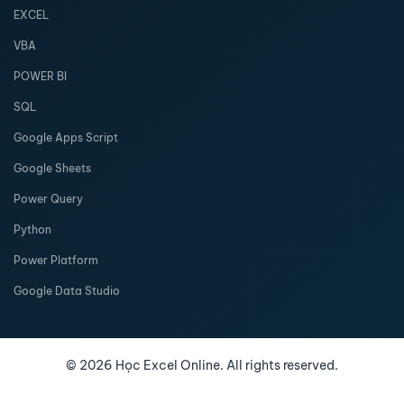
EXCEL
VBA
POWER BI
SQL
Google Apps Script
Google Sheets
Power Query
Python
Power Platform
Google Data Studio
©
2026
Học Excel Online. All rights reserved.