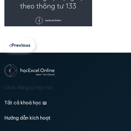
Previous
Click đăng ký học tại:
Tất cả khoá học
📖
Hướng dẫn kích hoạt