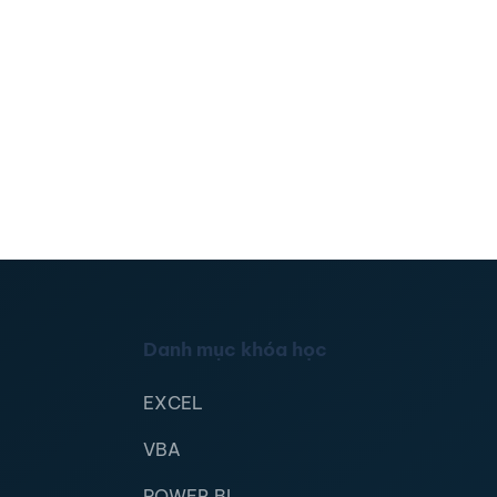
Danh mục khóa học
EXCEL
VBA
POWER BI