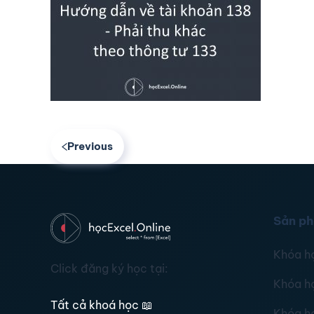
Previous
Sản p
Khóa h
Click đăng ký học tại:
Khóa h
Tất cả khoá học
📖
Khóa h