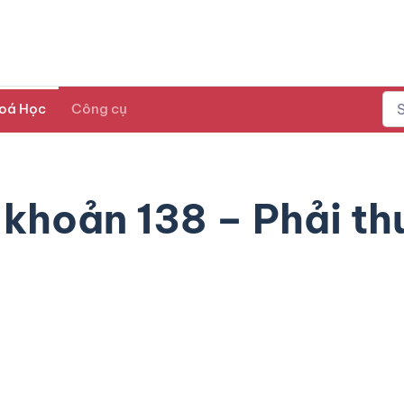
oá Học
Công cụ
 khoản 138 – Phải th