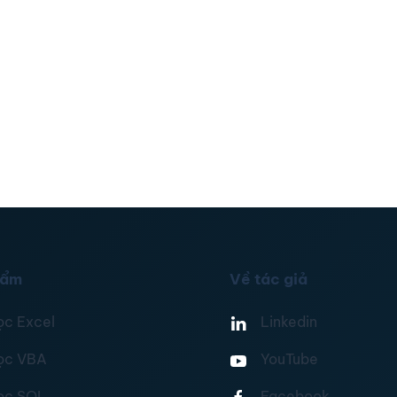
hẩm
Về tác giả
ọc Excel
Linkedin
ọc VBA
YouTube
ọc SQL
Facebook