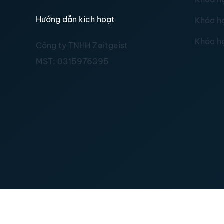
Hướng dẫn kích hoạt
Khóa h
Khóa h
Công ty TNHH Zeitgeist
MST:
0315976395