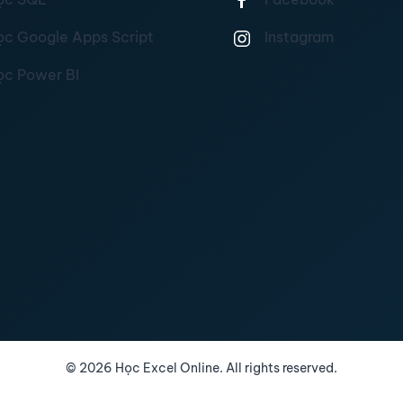
ọc Google Apps Script
Instagram
ọc Power BI
©
2026
Học Excel Online. All rights reserved.