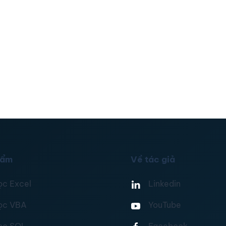
hẩm
Về tác giả
ọc Excel
Linkedin
ọc VBA
YouTube