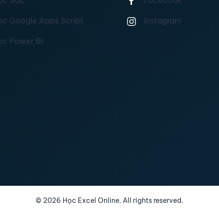
ọc SQL
Facebook
ọc Google Apps Script
Instagram
ọc Power BI
©
2026
Học Excel Online. All rights reserved.