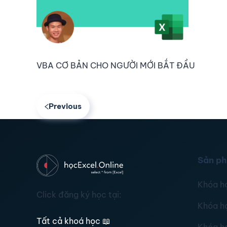
VBA CƠ BẢN CHO NGƯỜI MỚI BẮT ĐẦU
Previous
Sản p
Khóa h
Click đăng ký học tại:
Khóa h
Tất cả khoá học
📖