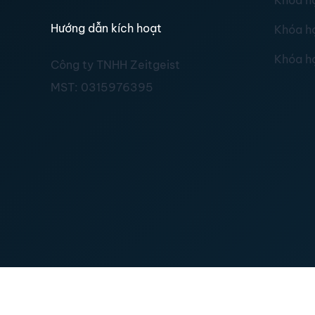
Khóa h
Hướng dẫn kích hoạt
Khóa h
Khóa h
Công ty TNHH Zeitgeist
MST:
0315976395