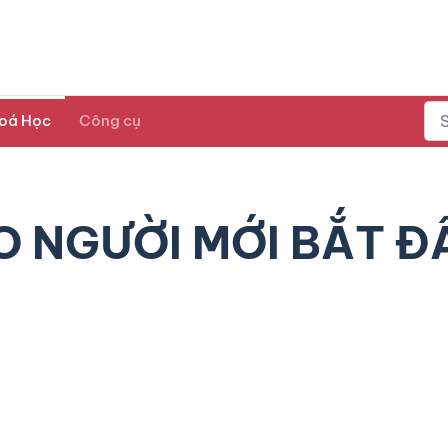
oá Học
Công cụ
O NGƯỜI MỚI BẮT Đ