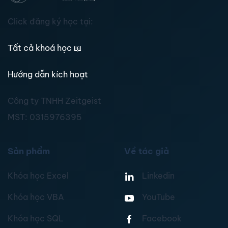
Click đăng ký học tại:
Tất cả khoá học
📖
Hướng dẫn kích hoạt
Công ty TNHH Zeitgeist
MST:
0315976395
Sản phẩm
Về tác giả
Khóa học Excel
Linkedin
Khóa học VBA
YouTube
Khóa học SQL
Facebook