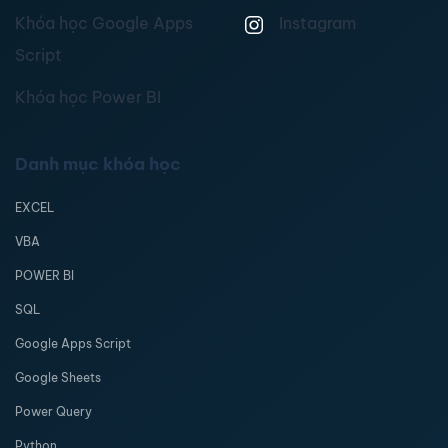
Khóa học Google Apps
Instagram
Script
Khóa học Power BI
Danh mục khóa học
EXCEL
VBA
POWER BI
SQL
Google Apps Script
Google Sheets
Power Query
Python