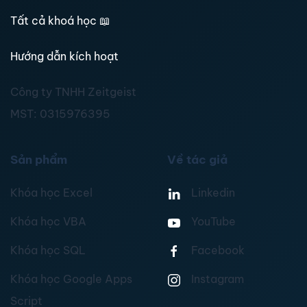
Tất cả khoá học
📖
Hướng dẫn kích hoạt
Công ty TNHH Zeitgeist
MST:
0315976395
Sản phẩm
Về tác giả
Khóa học Excel
Linkedin
Khóa học VBA
YouTube
Khóa học SQL
Facebook
Khóa học Google Apps
Instagram
Script