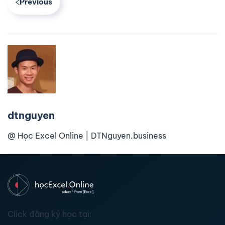
Previous
dtnguyen
@ Học Excel Online | DTNguyen.business
Click đăng ký học tại: