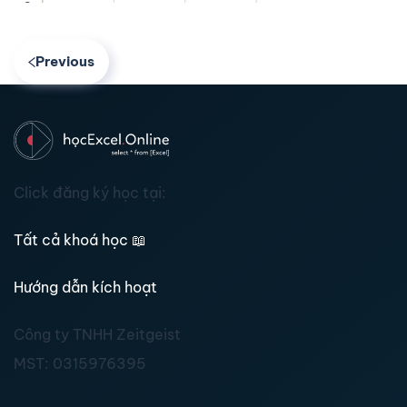
Previous
Click đăng ký học tại:
Tất cả khoá học
📖
Hướng dẫn kích hoạt
Công ty TNHH Zeitgeist
MST:
0315976395