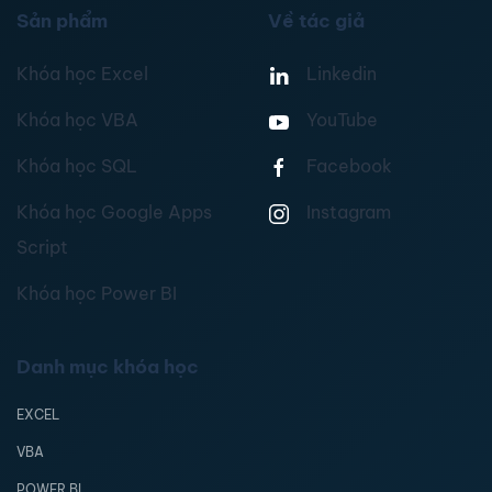
Sản phẩm
Về tác giả
Khóa học Excel
Linkedin
Khóa học VBA
YouTube
Khóa học SQL
Facebook
Khóa học Google Apps
Instagram
Script
Khóa học Power BI
Danh mục khóa học
EXCEL
VBA
POWER BI