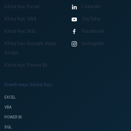
Khóa học Excel
Linkedin
Khóa học VBA
YouTube
Khóa học SQL
Facebook
Khóa học Google Apps
Instagram
Script
Khóa học Power BI
Danh mục khóa học
EXCEL
VBA
POWER BI
SQL