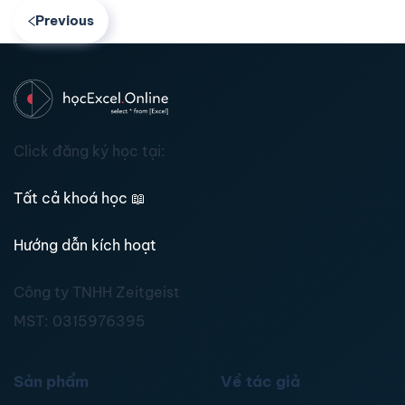
Previous
Click đăng ký học tại:
Tất cả khoá học
📖
Hướng dẫn kích hoạt
Công ty TNHH Zeitgeist
MST:
0315976395
Sản phẩm
Về tác giả