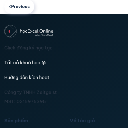
Previous
Click đăng ký học tại:
Tất cả khoá học
📖
Hướng dẫn kích hoạt
Công ty TNHH Zeitgeist
MST:
0315976395
Sản phẩm
Về tác giả