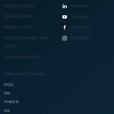
Khóa học Excel
Linkedin
Khóa học VBA
YouTube
Khóa học SQL
Facebook
Khóa học Google Apps
Instagram
Script
Khóa học Power BI
Danh mục khóa học
EXCEL
VBA
POWER BI
SQL