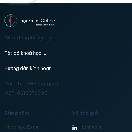
Click đăng ký học tại:
Tất cả khoá học
📖
Hướng dẫn kích hoạt
Công ty TNHH Zeitgeist
MST:
0315976395
Sản phẩm
Về tác giả
Khóa học Excel
Linkedin