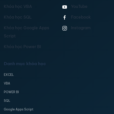
Khóa học VBA
YouTube
Khóa học SQL
Facebook
Khóa học Google Apps
Instagram
Script
Khóa học Power BI
Danh mục khóa học
EXCEL
VBA
POWER BI
SQL
Google Apps Script