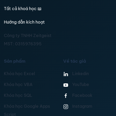
Tất cả khoá học
📖
Hướng dẫn kích hoạt
Công ty TNHH Zeitgeist
MST:
0315976395
Sản phẩm
Về tác giả
Khóa học Excel
Linkedin
Khóa học VBA
YouTube
Khóa học SQL
Facebook
Khóa học Google Apps
Instagram
Script