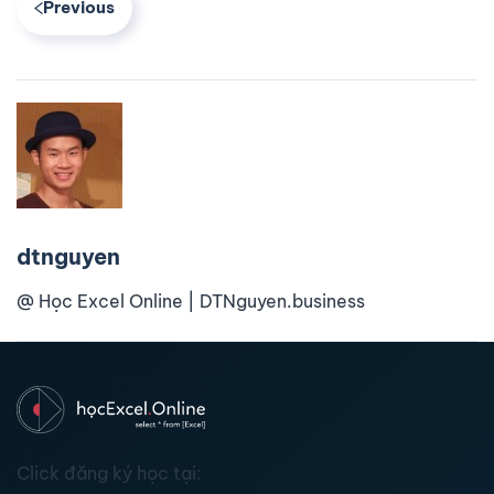
Previous
dtnguyen
@ Học Excel Online | DTNguyen.business
Click đăng ký học tại: