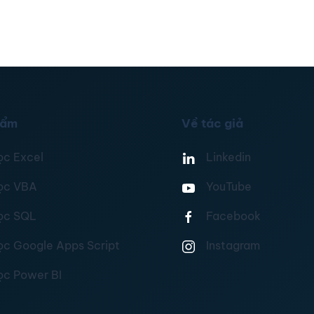
hẩm
Về tác giả
ọc Excel
Linkedin
ọc VBA
YouTube
ọc SQL
Facebook
ọc Google Apps Script
Instagram
ọc Power BI