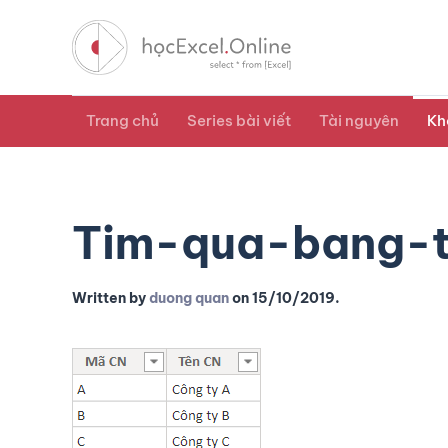
Trang chủ
Series bài viết
Tài nguyên
Kh
Tim-qua-bang-
Written by
duong quan
on
15/10/2019
.