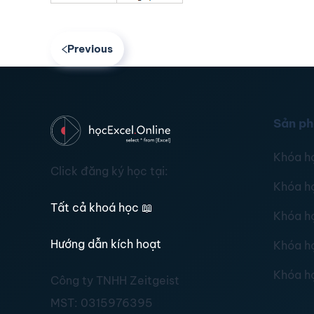
Previous
Sản p
Khóa h
Click đăng ký học tại:
Khóa h
Tất cả khoá học
📖
Khóa h
Hướng dẫn kích hoạt
Khóa h
Khóa h
Công ty TNHH Zeitgeist
MST:
0315976395