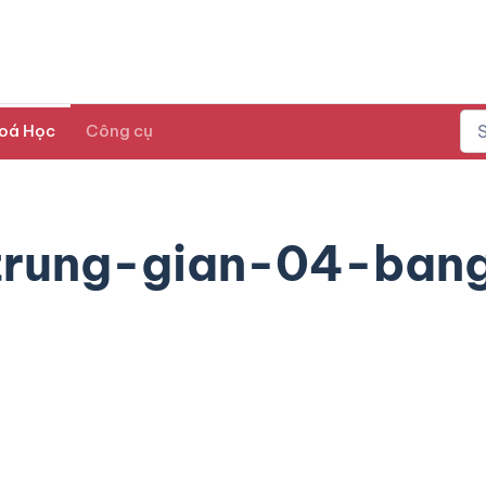
oá Học
Công cụ
trung-gian-04-ban