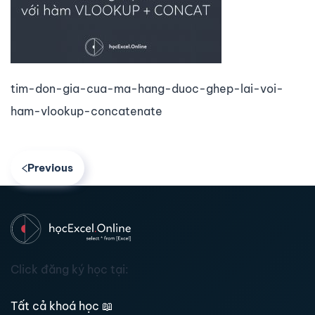
tim-don-gia-cua-ma-hang-duoc-ghep-lai-voi-
ham-vlookup-concatenate
Previous
Click đăng ký học tại:
Tất cả khoá học
📖