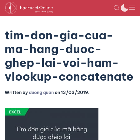
tim-don-gia-cua-
ma-hang-duoc-
ghep-lai-voi-ham-
vlookup-concatenate
Written by
duong quan
on
13/03/2019
.