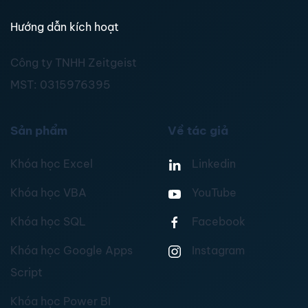
Hướng dẫn kích hoạt
Công ty TNHH Zeitgeist
MST:
0315976395
Sản phẩm
Về tác giả
Khóa học Excel
Linkedin
Khóa học VBA
YouTube
Khóa học SQL
Facebook
Khóa học Google Apps
Instagram
Script
Khóa học Power BI