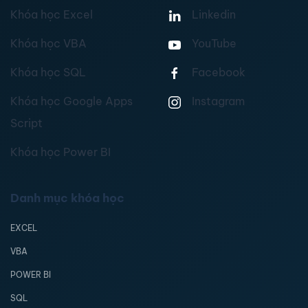
Khóa học Excel
Linkedin
Khóa học VBA
YouTube
Khóa học SQL
Facebook
Khóa học Google Apps
Instagram
Script
Khóa học Power BI
Danh mục khóa học
EXCEL
VBA
POWER BI
SQL