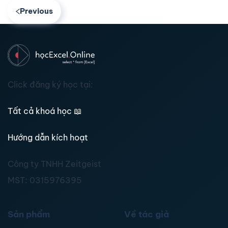
Previous
Click đăng ký học tại:
Tất cả khoá học
📖
Hướng dẫn kích hoạt
Công ty TNHH Zeitgeist
MST:
0315976395
Sản phẩm
Về tác giả