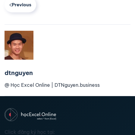
Previous
dtnguyen
@ Học Excel Online | DTNguyen.business
Click đăng ký học tại: