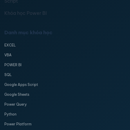
Script
Khóa học Power BI
Danh mục khóa học
EXCEL
VBA
POWER BI
SQL
Google Apps Script
Google Sheets
Power Query
Python
Power Platform