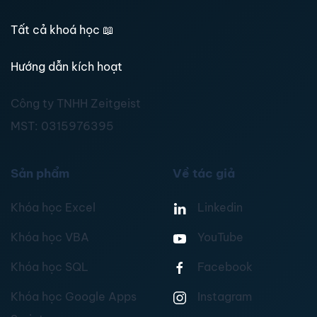
Tất cả khoá học
📖
Hướng dẫn kích hoạt
Công ty TNHH Zeitgeist
MST:
0315976395
Sản phẩm
Về tác giả
Khóa học Excel
Linkedin
Khóa học VBA
YouTube
Khóa học SQL
Facebook
Khóa học Google Apps
Instagram