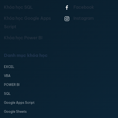
Khóa học SQL
Facebook
Khóa học Google Apps
Instagram
Script
Khóa học Power BI
Danh mục khóa học
EXCEL
VBA
POWER BI
SQL
Google Apps Script
Google Sheets