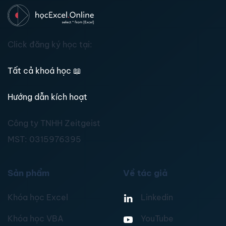
Click đăng ký học tại:
Tất cả khoá học
📖
Hướng dẫn kích hoạt
Công ty TNHH Zeitgeist
MST:
0315976395
Sản phẩm
Về tác giả
Khóa học Excel
Linkedin
Khóa học VBA
YouTube