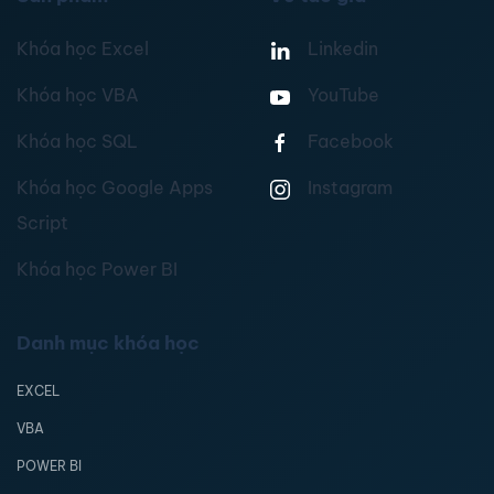
Khóa học Excel
Linkedin
Khóa học VBA
YouTube
Khóa học SQL
Facebook
Khóa học Google Apps
Instagram
Script
Khóa học Power BI
Danh mục khóa học
EXCEL
VBA
POWER BI