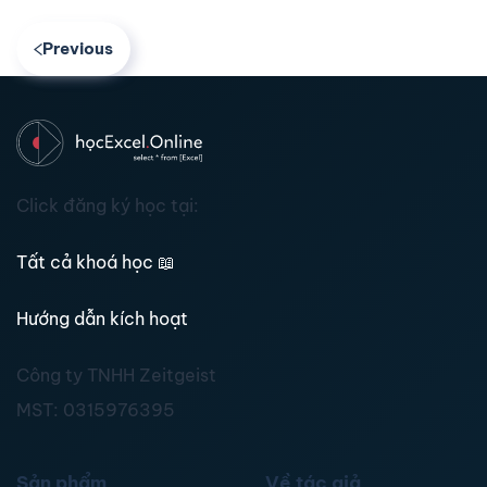
Previous
Click đăng ký học tại:
Tất cả khoá học
📖
Hướng dẫn kích hoạt
Công ty TNHH Zeitgeist
MST:
0315976395
Sản phẩm
Về tác giả