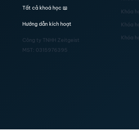
Tất cả khoá học
📖
Khóa h
Hướng dẫn kích hoạt
Khóa h
Khóa h
Công ty TNHH Zeitgeist
MST:
0315976395