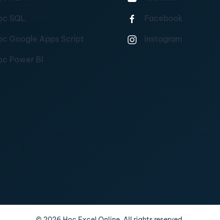
ọc SQL
Facebook
ọc Google Apps Script
Instagram
ọc Power BI
©
2026
Học Excel Online. All rights reserved.