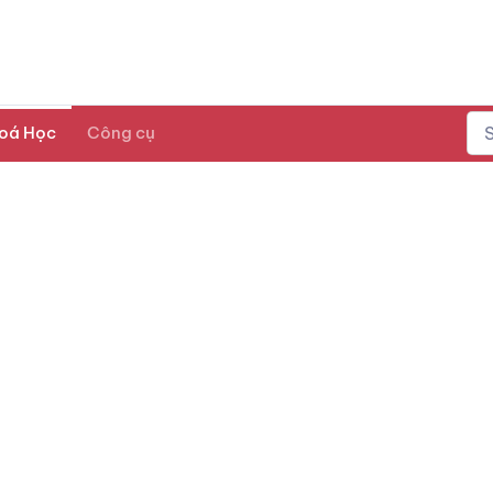
oá Học
Công cụ