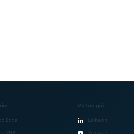
hẩm
Về tác giả
ọc Excel
Linkedin
ọc VBA
YouTube