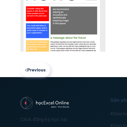
Previous
Sản p
Khóa h
Click đăng ký học tại:
Khóa h