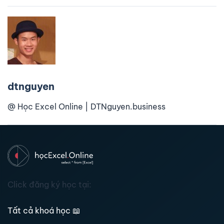
dtnguyen
@ Học Excel Online | DTNguyen.business
Click đăng ký học tại:
Tất cả khoá học
📖