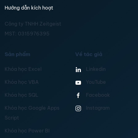
Hướng dẫn kích hoạt
Công ty TNHH Zeitgeist
MST:
0315976395
Sản phẩm
Về tác giả
Khóa học Excel
Linkedin
Khóa học VBA
YouTube
Khóa học SQL
Facebook
Khóa học Google Apps
Instagram
Script
Khóa học Power BI