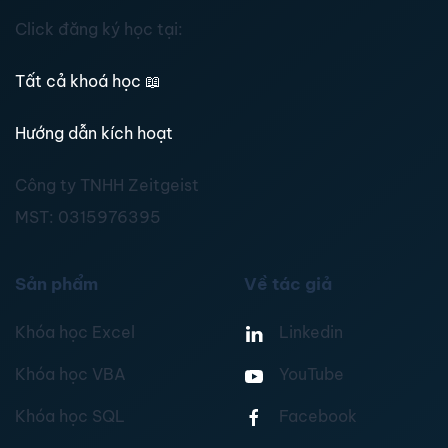
Click đăng ký học tại:
Tất cả khoá học
📖
Hướng dẫn kích hoạt
Công ty TNHH Zeitgeist
MST:
0315976395
Sản phẩm
Về tác giả
Khóa học Excel
Linkedin
Khóa học VBA
YouTube
Khóa học SQL
Facebook