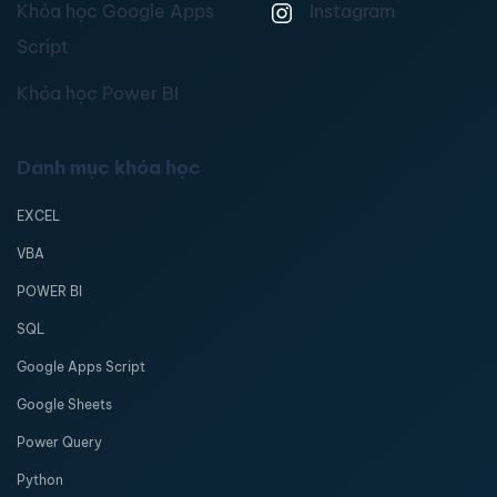
Khóa học Google Apps
Instagram
Script
Khóa học Power BI
Danh mục khóa học
EXCEL
VBA
POWER BI
SQL
Google Apps Script
Google Sheets
Power Query
Python