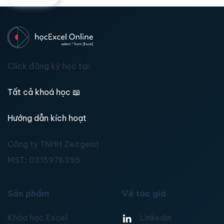
Click đăng ký học tại:
Tất cả khoá học
📖
Hướng dẫn kích hoạt
Công ty TNHH Zeitgeist
MST:
0315976395
Sản phẩm
Về tác giả
Khóa học Excel
Linkedin