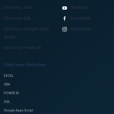
Khóa học VBA
YouTube
Khóa học SQL
Facebook
Khóa học Google Apps
Instagram
Script
Khóa học Power BI
Danh mục khóa học
EXCEL
VBA
POWER BI
SQL
Google Apps Script