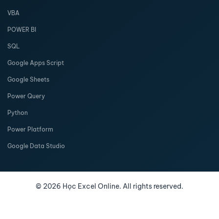
VBA
POWER BI
SQL
Google Apps Script
Google Sheets
Power Query
Python
Power Platform
Google Data Studio
©
2026
Học Excel Online. All rights reserved.