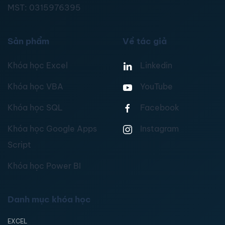
MST:
0315976395
Sản phẩm
Về tác giả
Khóa học Excel
Linkedin
Khóa học VBA
YouTube
Khóa học SQL
Facebook
Khóa học Google Apps
Instagram
Script
Khóa học Power BI
Danh mục khóa học
EXCEL