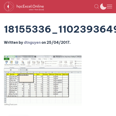
18155336_110239364
Written by
dtnguyen
on
25/04/2017
.