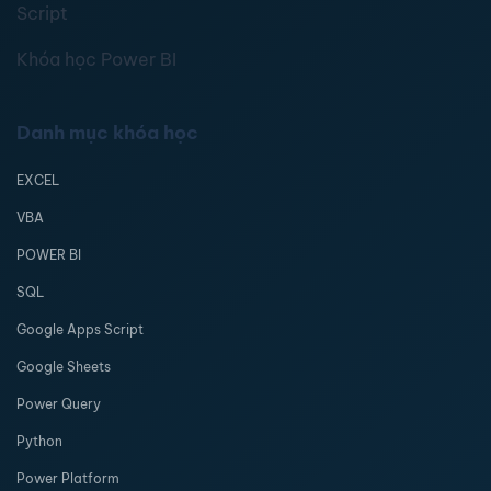
Script
Khóa học Power BI
Danh mục khóa học
EXCEL
VBA
POWER BI
SQL
Google Apps Script
Google Sheets
Power Query
Python
Power Platform