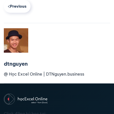
Previous
dtnguyen
@ Học Excel Online | DTNguyen.business
Click đăng ký học tại: