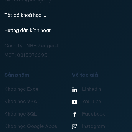
Tất cả khoá học
📖
Hướng dẫn kích hoạt
Công ty TNHH Zeitgeist
MST:
0315976395
Sản phẩm
Về tác giả
Khóa học Excel
Linkedin
Khóa học VBA
YouTube
Khóa học SQL
Facebook
Khóa học Google Apps
Instagram