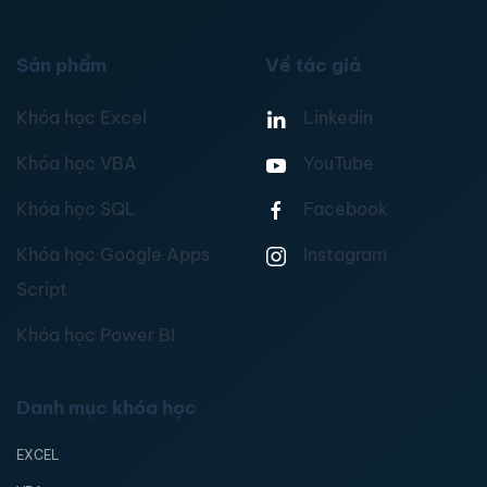
Sản phẩm
Về tác giả
Khóa học Excel
Linkedin
Khóa học VBA
YouTube
Khóa học SQL
Facebook
Khóa học Google Apps
Instagram
Script
Khóa học Power BI
Danh mục khóa học
EXCEL