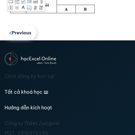
Previous
Click đăng ký học tại:
Tất cả khoá học
📖
Hướng dẫn kích hoạt
Công ty TNHH Zeitgeist
MST:
0315976395