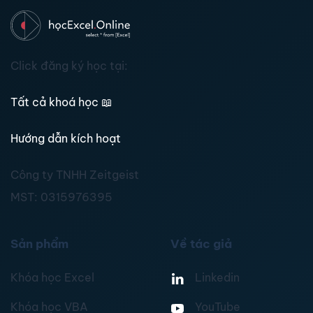
Click đăng ký học tại:
Tất cả khoá học
📖
Hướng dẫn kích hoạt
Công ty TNHH Zeitgeist
MST:
0315976395
Sản phẩm
Về tác giả
Khóa học Excel
Linkedin
Khóa học VBA
YouTube