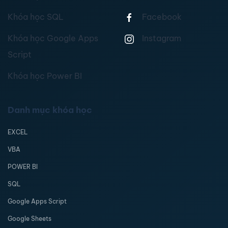
Khóa học SQL
Facebook
Khóa học Google Apps
Instagram
Script
Khóa học Power BI
Danh mục khóa học
EXCEL
VBA
POWER BI
SQL
Google Apps Script
Google Sheets