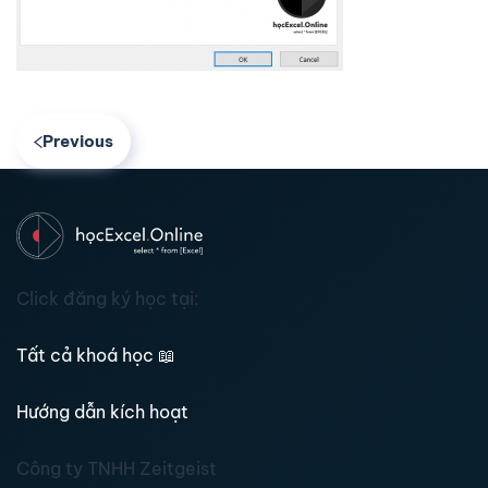
Previous
Click đăng ký học tại:
Tất cả khoá học
📖
Hướng dẫn kích hoạt
Công ty TNHH Zeitgeist