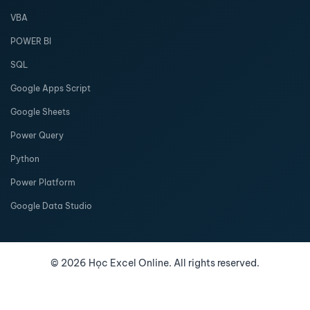
VBA
POWER BI
SQL
Google Apps Script
Google Sheets
Power Query
Python
Power Platform
Google Data Studio
©
2026
Học Excel Online. All rights reserved.