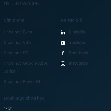
MST:
0315976395
Sản phẩm
Về tác giả
Khóa học Excel
Linkedin
Khóa học VBA
YouTube
Khóa học SQL
Facebook
Khóa học Google Apps
Instagram
Script
Khóa học Power BI
Danh mục khóa học
EXCEL